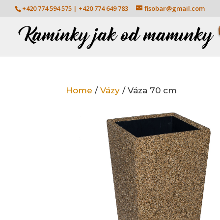
+420 774 594 575 | +420 774 649 783
fisobar@gmail.com
Home
/
Vázy
/ Váza 70 cm