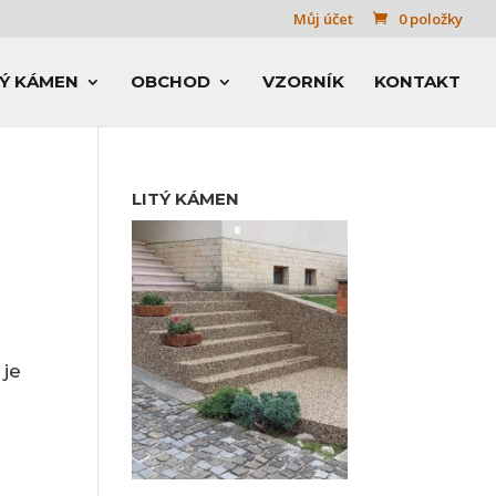
Můj účet
0 položky
TÝ KÁMEN
OBCHOD
VZORNÍK
KONTAKT
LITÝ KÁMEN
 je