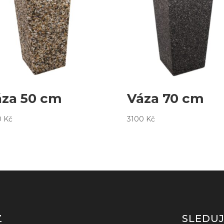
áza 50 cm
Váza 70 cm
0
Kč
3100
Kč
Z
SLEDU