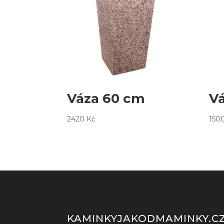
Váza 60 cm
V
2420
Kč
150
KAMINKYJAKODMAMINKY.C