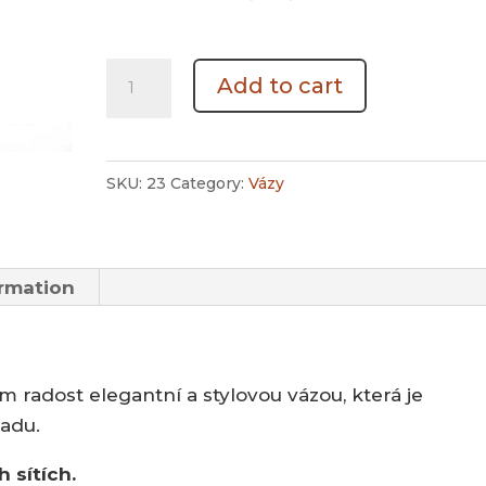
Váza
Add to cart
70
cm
quantity
SKU:
23
Category:
Vázy
ormation
 radost elegantní a stylovou vázou, která je
adu.
h sítích.